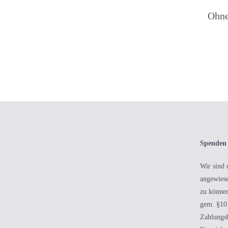
Ohne
Spenden
Wir sind 
angewiese
zu können
gem. §10 
Zahlungs