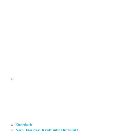
Kinderbuch
Nein, lass das! Kraft gibt Dir Kraft