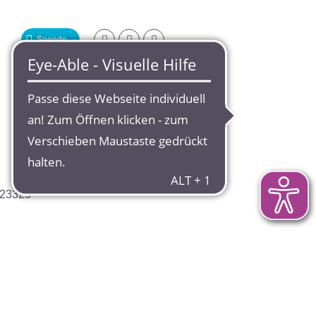
Spende
723325