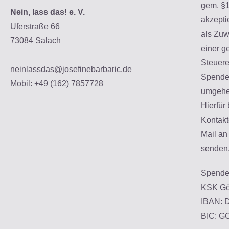
gem. §1
Nein, lass das! e. V.
akzepti
Uferstraße 66
als Zuw
73084 Salach
einer g
Steuerer
neinlassdas@josefinebarbaric.de
Spenden
Mobil: +49 (162) 7857728
umgehe
Hierfür
Kontakt
Mail an
senden
Spenden
KSK Gö
IBAN: 
BIC: 