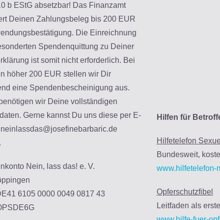
0 b EStG absetzbar! Das Finanzamt
ert Deinen Zahlungsbeleg bis 200 EUR
endungsbestätigung. Die Einreichnung
esonderten Spendenquittung zu Deiner
klärung ist somit nicht erforderlich. Bei
 höher 200 EUR stellen wir Dir
nd eine Spendenbescheinigung aus.
 benötigen wir Deine vollständigen
daten. Gerne kannst Du uns diese per E-
Hilfen für Betrof
 neinlassdas@josefinebarbaric.de
Hilfetelefon Sexu
.
Bundesweit, koste
konto Nein, lass das! e. V.
www.hilfetelefon-
ppingen
Opferschutzfibel
DE41 6105 0000 0049 0817 43
Leitfaden als erste
GOPSDE6G
www.hilfe-fuer-opf