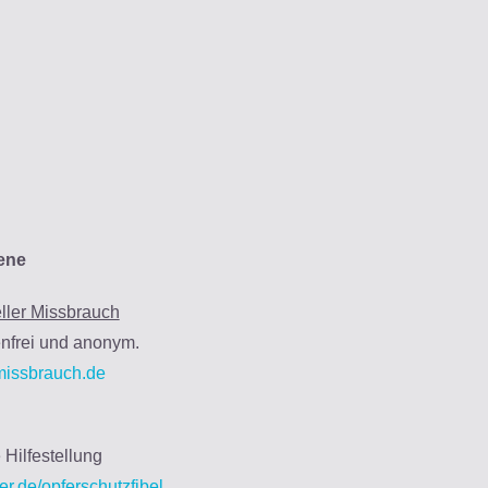
fene
eller Missbrauch
nfrei und anonym.
missbrauch.de
 Hilfestellung
er.de/opferschutzfibel