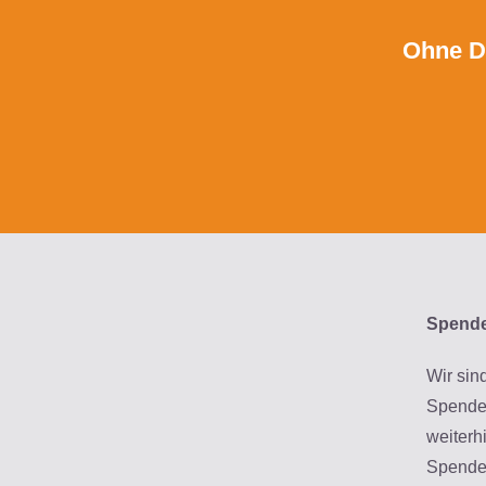
Ohne De
Spend
Wir sin
Spende
weiterh
Spenden